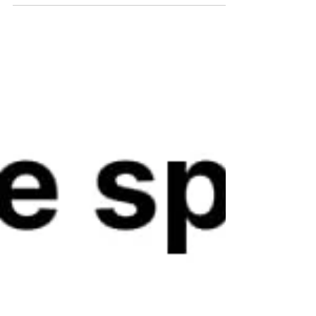
HYVÄÄ PÄÄSIÄISTÄ