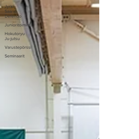
Jyrki
Saario
Defendo
Junioritoiminta
Hokutoryu
Ju-jutsu
Varustepörssi
Seminaarit