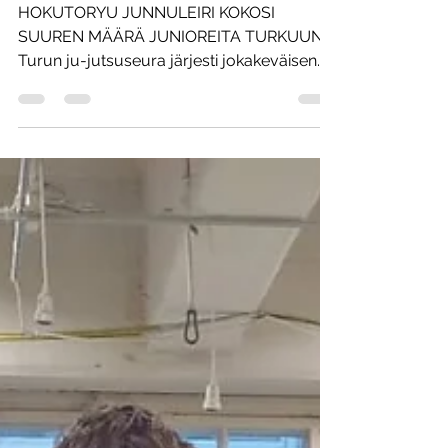
HOKUTORYU JUNNULEIRI KOKOSI
SUUREN MÄÄRÄ JUNIOREITA TURKUUN
Turun ju-jutsuseura järjesti jokakeväisen
junnuleirin 25.-26.4.2026 omissa tiloissaan
Kamppailuareenalla. Leirin ohjaaja oli
sensei Andreas Agopov 5. dan Helsingistä.
Leiriviikonloppuun osallistui 68 junioria
kahdeksasta seurasta, järjestävän seuran
lisäksi edustettuina olivat; Salon
Zanshinkan, Jyväskylän Jigotai,
Pietarsaaren ju-jutsu, Vaasan Hokutoryu
ju-jutsu, Tampereen ju-jutsukoulu sekä
Helsingin ju-jutsuklubi.