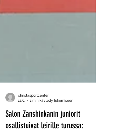
christasportcenter
12.5.
1 min käytetty lukemiseen
Salon Zanshinkanin juniorit
osallistuivat leirille turussa: