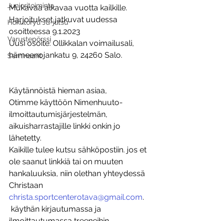
Junioritoiminta
Mukavaa alkavaa vuotta kailkille.
Harjoitukset jatkuvat uudessa 
Hokutoryu Ju-jutsu
osoitteessa 9.1.2023
Varustepörssi
Uusi osoite: Ollikkalan voimailusali, 
hämeenojankatu 9, 24260 Salo.
Seminaarit
Käytännöistä hieman asiaa,
Otimme käyttöön Nimenhuuto-
ilmoittautumisjärjestelmän, 
aikuisharrastajille linkki onkin jo 
lähetetty. 
Kaikille tulee kutsu sähköpostiin. jos et 
ole saanut linkkiä tai on muuten 
hankaluuksia, niin olethan yhteydessä 
Christaan 
christa.sportcenterotava@gmail.com
.
 käythän kirjautumassa ja 
ilmoittautumassa treeneihin 