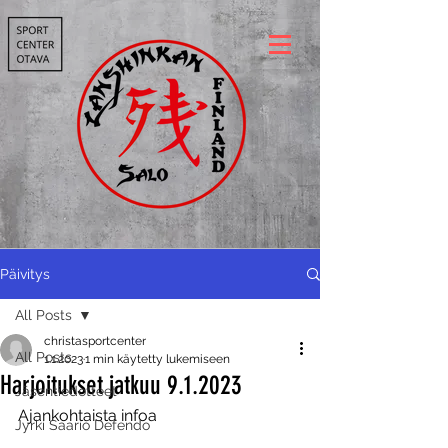
Päivitys
All Posts
christasportcenter
All Posts
1.1.2023
1 min käytetty lukemiseen
Harjoitukset jatkuu 9.1.2023
Jäsentiedotteet
Ajankohtaista infoa
Jyrki Saario Defendo