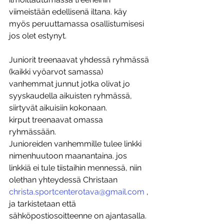
viimeistään edellisenä iltana. käy 
myös peruuttamassa osallistumisesi 
jos olet estynyt. 
Juniorit treenaavat yhdessä ryhmässä 
(kaikki vyöarvot samassa)
vanhemmat junnut jotka olivat jo 
syyskaudella aikuisten ryhmässä, 
siirtyvät aikuisiin kokonaan.
kirput treenaavat omassa 
ryhmässään.
Junioreiden vanhemmille tulee linkki 
nimenhuutoon maanantaina. jos 
linkkiä ei tule tiistaihin mennessä, niin 
olethan yhteydessä Christaan 
christa.sportcenterotava@gmail.com
 ,
ja tarkistetaan että 
sähköpostiosoitteenne on ajantasalla.