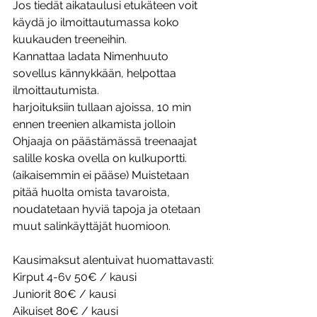
Jos tiedät aikataulusi etukäteen voit 
käydä jo ilmoittautumassa koko 
kuukauden treeneihin.
Kannattaa ladata Nimenhuuto 
sovellus kännykkään, helpottaa 
ilmoittautumista.
harjoituksiin tullaan ajoissa, 10 min 
ennen treenien alkamista jolloin 
Ohjaaja on päästämässä treenaajat 
salille koska ovella on kulkuportti.
(aikaisemmin ei pääse) Muistetaan 
pitää huolta omista tavaroista, 
noudatetaan hyviä tapoja ja otetaan 
muut salinkäyttäjät huomioon.
Kausimaksut alentuivat huomattavasti:
Kirput 4-6v 50€ / kausi
Juniorit 80€ / kausi
Aikuiset 80€ / kausi