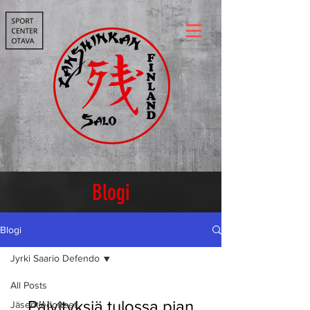
Blogi
Blogi
Jyrki Saario Defendo
All Posts
Päivityksiä tulossa pian
Jäsentiedotteet