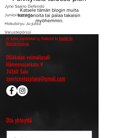
Jyrki Saario Defendo
Katsele tämän blogin muita
Junioritoiminta
kategorioita tai palaa takaisin
myöhemmin.
Hokutoryu Ju-jutsu
Varustepörssi
© Salon Zanshinkan ry, Powered by
Koolle Oy
Seminaarit
Rekisteriseloste
Ollikkalan voimailusali
Hämeenojankatu 9
24260 Salo
sportcenterotava@gmail.com
Ota yhteyttä