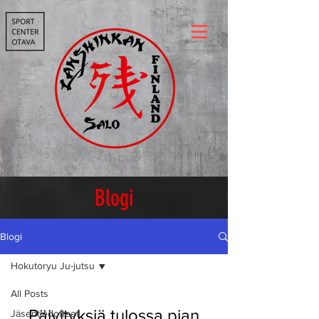
Blogi
Blogi
Hokutoryu Ju-jutsu
All Posts
Päivityksiä tulossa pian
Jäsentiedotteet