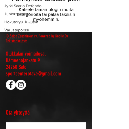
Jyrki Saario Defendo
Katsele tämän blogin muita
Junioritoiminta
kategorioita tai palaa takaisin
myöhemmin.
Hokutoryu Ju-jutsu
Varustepörssi
© Salon Zanshinkan ry, Powered by
Koolle Oy
Seminaarit
Rekisteriseloste
Ollikkalan voimailusali
Hämeenojankatu 9
24260 Salo
sportcenterotava@gmail.com
Ota yhteyttä