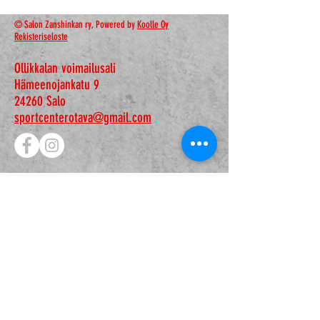
© Salon Zanshinkan ry, Powered by
Koolle Oy
Rekisteriseloste
Ollikkalan voimailusali
Hämeenojankatu 9
24260 Salo
sportcenterotava@gmail.com
Ota yhteyttä