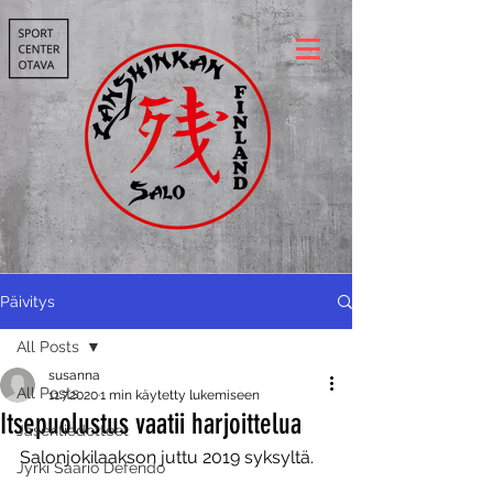
Päivitys
All Posts
susanna
All Posts
11.7.2020
1 min käytetty lukemiseen
Itsepuolustus vaatii harjoittelua
Jäsentiedotteet
Salonjokilaakson juttu 2019 syksyltä.
Jyrki Saario Defendo