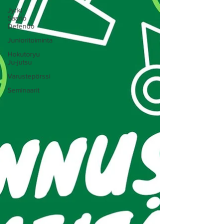
Jyrki
Saario
Defendo
Junioritoiminta
Hokutoryu
Ju-jutsu
Varustepörssi
Seminaarit