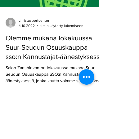
christasportcenter
4.10.2022
1 min käytetty lukemiseen
Olemme mukana lokakuussa
Suur-Seudun Osuuskauppa
sso:n Kannustajat-äänestyksessä
Salon Zanshinkan on lokakuussa mukana Suur-
Seudun Osuuskauppa SSO:n Kannustajat-
äänestyksessä, jonka kautta voimme saada tärkeää
tukea...
© Salon Zanshinkan ry, Powered by
Koolle Oy
Rekisteriseloste
Ollikkalan voimailusali