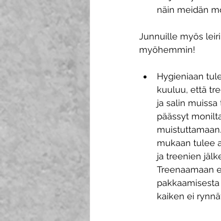
näin meidän mol
Junnuille myös leirin
myöhemmin!
Hygieniaan tul
kuuluu, että t
ja salin muissa 
päässyt monilt
muistuttamaan.
mukaan tulee ai
ja treenien jäl
Treenaamaan ei
pakkaamisesta 
kaiken ei rynnä