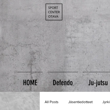
HOME
Defendo
Ju-jutsu
All Posts
Jäsentiedotteet
Jyrk