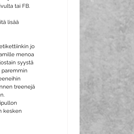
vulta tai FB.
tä lisää 
kettiinkin jo 
tamille menoa 
jostain syystä 
a paremmin 
eeneihin 
Ennen treenejä 
n. 
pullon 
n kesken 