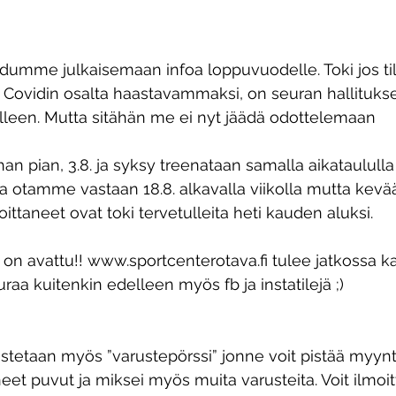
dumme julkaisemaan infoa loppuvuodelle. Toki jos ti
Covidin osalta haastavammaksi, on seuran hallitukse
leen. Mutta sitähän me ei nyt jäädä odottelemaan 
han pian, 3.8. ja syksy treenataan samalla aikataululla
ia otamme vastaan 18.8. alkavalla viikolla mutta kevää
ittaneet ovat toki tervetulleita heti kauden aluksi. 
 on avattu!! www.sportcenterotava.fi tulee jatkossa ka
raa kuitenkin edelleen myös fb ja instatilejä ;) 
ustetaan myös ”varustepörssi” jonne voit pistää myynti
eet puvut ja miksei myös muita varusteita. Voit ilmoi