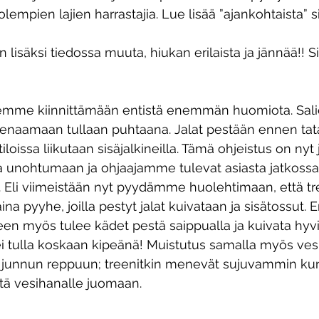
empien lajien harrastajia. Lue lisää ”ajankohtaista” si
 lisäksi tiedossa muuta, hiukan erilaista ja jännää!! Sii
emme kiinnittämään entistä enemmän huomiota. Salieti
reenaamaan tullaan puhtaana. Jalat pestään ennen ta
tiloissa liikutaan sisäjalkineilla. Tämä ohjeistus on nyt 
a unohtumaan ja ohjaajamme tulevat asiasta jatkoss
 Eli viimeistään nyt pyydämme huolehtimaan, että tr
na pyyhe, joilla pestyt jalat kuivataan ja sisätossut. 
keen myös tulee kädet pestä saippualla ja kuivata hyvi
 tulla koskaan kipeänä! Muistutus samalla myös vesi
junnun reppuun; treenitkin menevät sujuvammin ku
tä vesihanalle juomaan.