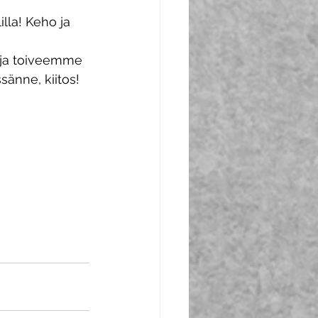
lla! Keho ja 
a ja toiveemme 
sänne, kiitos!