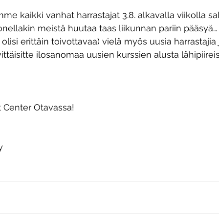
kaikki vanhat harrastajat 3.8. alkavalla viikolla sali
onellakin meistä huutaa taas liikunnan pariin pääsyä…
lisi erittäin toivottavaa) vielä myös uusia harrastaji
ittäisitte ilosanomaa uusien kurssien alusta lähipiireis
 Center Otavassa!  
y