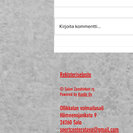
Toiminta korona-aikana
Kirjoita kommentti...
Rekisteriseloste
© Salon Zanshinkan ry,
Powered by
Koolle Oy
Ollikkalan voimailusali
Hämeenojankatu 9
24260 Salo
sportcenterotava@gmail.com