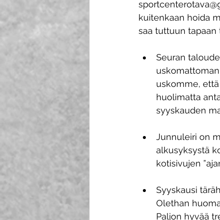
sportcenterotava@gm
kuitenkaan hoida m
saa tuttuun tapaan t
Seuran taloudel
uskomattoman h
uskomme, että 
huolimatta an
syyskauden maks
Junnuleiri on m
alkusyksystä ko
kotisivujen ”aja
Syyskausi täräh
Olethan huoman
Paljon hyvää tr