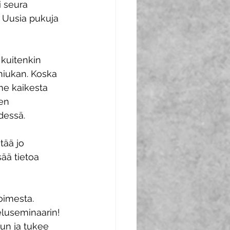
i seura 
 Uusia pukuja 
kuitenkin 
hiukan. Koska 
me kaikesta 
en 
essä.  
tää jo 
ää tietoa 
oimesta. 
luseminaarin! 
uun ja tukee 