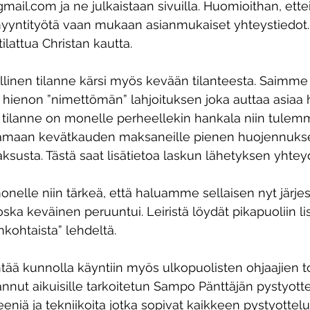
ail.com ja ne julkaistaan sivuilla. Huomioithan, ette
yyntityötä vaan mukaan asianmukaiset yhteystiedot.
ilattua Christan kautta.
linen tilanne kärsi myös kevään tilanteesta. Saimme 
ienon ”nimettömän” lahjoituksen joka auttaa asiaa 
tilanne on monelle perheellekin hankala niin tulem
tamaan kevätkauden maksaneille pienen huojennuks
usta. Tästä saat lisätietoa laskun lähetyksen yhteyd
onelle niin tärkeä, että haluamme sellaisen nyt järjes
ska keväinen peruuntui. Leiristä löydät pikapuoliin lis
nkohtaista” lehdeltä.
tää kunnolla käyntiin myös ulkopuolisten ohjaajien t
nut aikuisille tarkoitetun Sampo Pänttäjän pystyotte
eeniä ja tekniikoita jotka sopivat kaikkeen pystyottel