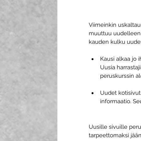
Viimeinkin uskaltau
muuttuu uudelleen 
kauden kulku uudel
Kausi alkaa jo i
Uusia harrastaj
peruskurssin alo
Uudet kotisivut
informaatio. Seu
Uusille sivuille per
tarpeettomaksi jään