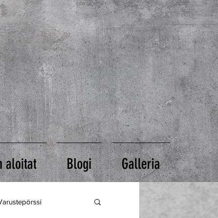
 aloitat
Blogi
Galleria
Varustepörssi