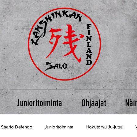
Junioritoiminta
Ohjaajat
Näin
i Saario Defendo
Junioritoiminta
Hokutoryu Ju-jutsu