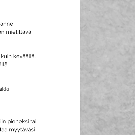
lanne 
n mietittävä 
 kuin keväällä. 
llä 
ikki 
in pieneksi tai 
ttaa myytäväsi 